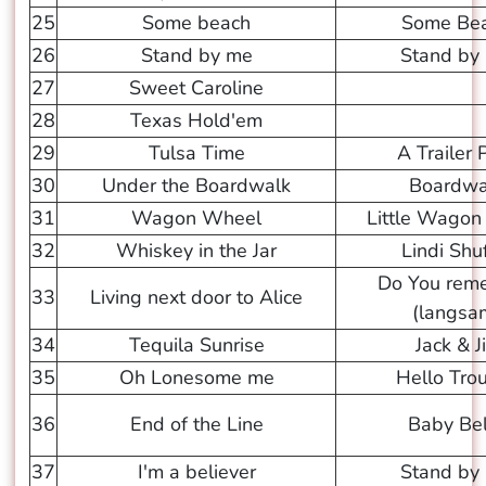
25
Some beach
Some Be
26
Stand by me
Stand by
27
Sweet Caroline
28
Texas Hold'em
29
Tulsa Time
A Trailer 
30
Under the Boardwalk
Boardwa
31
Wagon Wheel
Little Wago
32
Whiskey in the Jar
Lindi Shuf
Do You rem
33
Living next door to Alice
(langsa
34
Tequila Sunrise
Jack & Ji
35
Oh Lonesome me
Hello Tro
36
End of the Line
Baby Bel
37
I'm a believer
Stand by