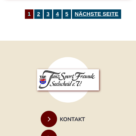
1
2
3
4
5
NÄCHSTE SEITE
KONTAKT