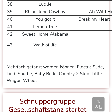
38
Lucille
39
Rhinestone Cowboy
Ab Wild H
40
You got it
Break my Heart 
41
Lemon Tree
42
Sweet Home Alabama
43
Walk of life
Mehrfach getanzt werden können: Electric Slide,
Lindi Shuffle, Baby Belle; Country 2 Step, Little
Wagon Wheel
Schnuppergruppe
4.
Mai
Gesellschaftstanz startet
2026