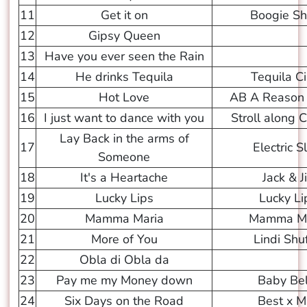
11
Get it on
Boogie S
12
Gipsy Queen
13
Have you ever seen the Rain
14
He drinks Tequila
Tequila Ci
15
Hot Love
AB A Reason 
16
I just want to dance with you
Stroll along 
Lay Back in the arms of
17
Electric S
Someone
18
It's a Heartache
Jack & Ji
19
Lucky Lips
Lucky Li
20
Mamma Maria
Mamma Ma
21
More of You
Lindi Shuf
22
Obla di Obla da
23
Pay me my Money down
Baby Bel
24
Six Days on the Road
Best x M