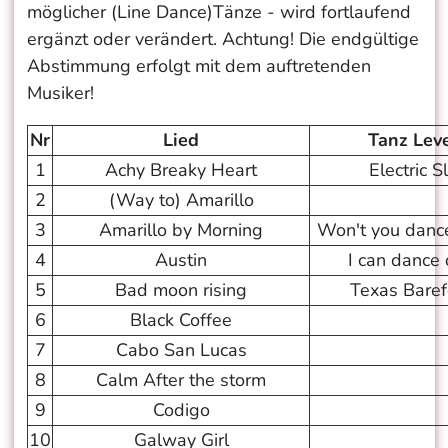
möglicher (Line Dance)Tänze - wird fortlaufend
ergänzt oder verändert. Achtung! Die endgültige
Abstimmung erfolgt mit dem auftretenden
Musiker!
Nr
Lied
Tanz Leve
1
Achy Breaky Heart
Electric S
2
(Way to) Amarillo
3
Amarillo by Morning
Won't you danc
4
Austin
I can dance
5
Bad moon rising
Texas Baref
6
Black Coffee
7
Cabo San Lucas
8
Calm After the storm
9
Codigo
10
Galway Girl